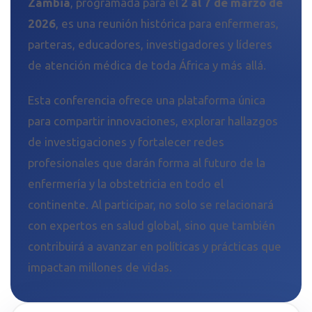
Zambia
, programada para el
2 al 7 de marzo de
2026
, es una reunión histórica para enfermeras,
parteras, educadores, investigadores y líderes
de atención médica de toda África y más allá.
Esta conferencia ofrece una plataforma única
para compartir innovaciones, explorar hallazgos
de investigaciones y fortalecer redes
profesionales que darán forma al futuro de la
enfermería y la obstetricia en todo el
continente. Al participar, no solo se relacionará
con expertos en salud global, sino que también
contribuirá a avanzar en políticas y prácticas que
impactan millones de vidas.