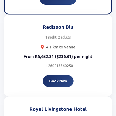
Radisson Blu
1 night, 2 adults
4.1 km to venue
From
K5,632.31 ($236.31)
per night
+260213360250
Book Now
Royal Livingstone Hotel