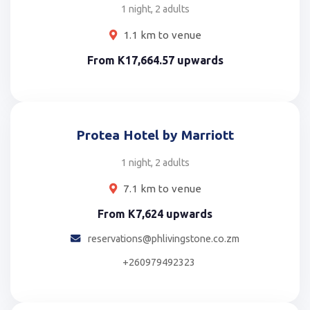
1 night, 2 adults
1.1 km to venue
From
K17,664.57
upwards
Protea Hotel by Marriott
1 night, 2 adults
7.1 km to venue
From
K7,624
upwards
reservations@phlivingstone.co.zm
+260979492323